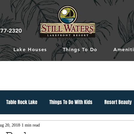
777-2320
Lake Houses
Things To Do
Ameniti
Table Rock Lake
Things To Do With Kids
Resort Beauty
ug 20, 2018
1 min read