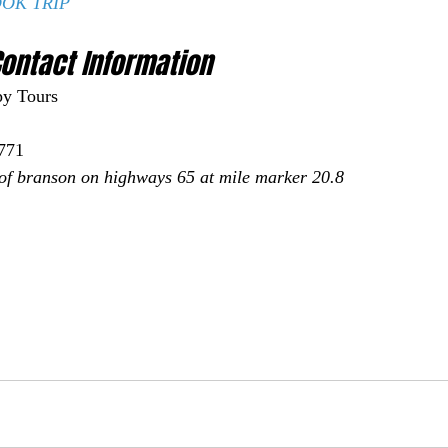
OK TRIP
ontact Information 
py Tours
771
 of branson on highways 65 at mile marker 20.8