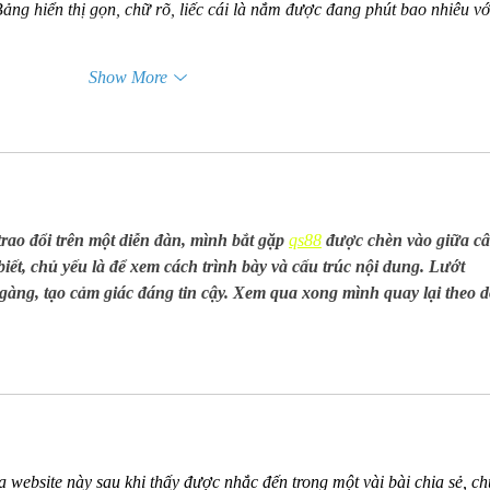
ảng hiển thị gọn, chữ rõ, liếc cái là nắm được đang phút bao nhiêu với
Show More
rao đổi trên một diễn đàn, mình bắt gặp 
qs88
 được chèn vào giữa câ
ết, chủ yếu là để xem cách trình bày và cấu trúc nội dung. Lướt 
gàng, tạo cảm giác đáng tin cậy. Xem qua xong mình quay lại theo d
 website này sau khi thấy được nhắc đến trong một vài bài chia sẻ, ch