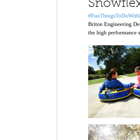
Snowflex
#FunThingsToDoWith
Briton Engineering Dep
the high performance 