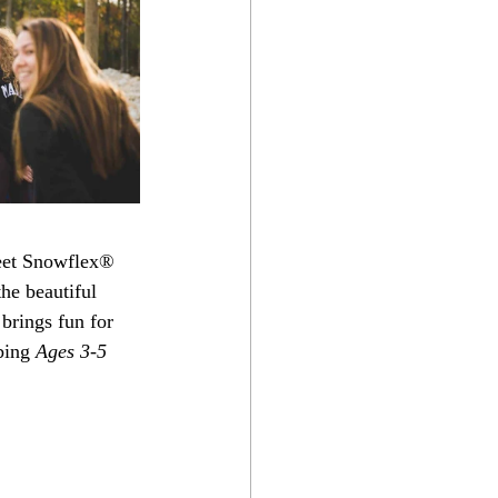
feet Snowflex® 
he beautiful 
brings fun for 
bing 
Ages 3-5 