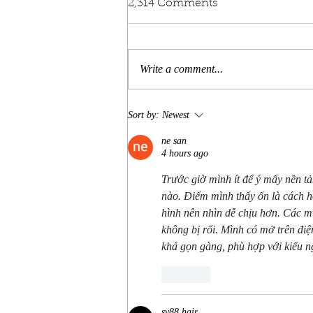
2,314 Comments
Write a comment...
America’s 250th Birthday
Sort by:
Newest
Celebration at Silver Dollar
City: Plan Your Branson
ne san
4 hours ago
Getaway
Trước giờ mình ít để ý mấy nền tả
nào. Điểm mình thấy ổn là cách h
hình nên nhìn dễ chịu hơn. Các m
không bị rối. Mình có mở trên điện
khá gọn gàng, phù hợp với kiểu ng
Like
sv88 hair