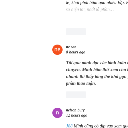
lẹ, khỏi phải bấm qua nhiều lớp. B
số hiện tại, nhất là phần…
Like
ne san
8 hours ago
Tối qua mình đọc các bình luận t
chuyện. Mình bấm thử xem cho bi
nhanh thì thấy tổng thể khá gọn 
phần thảo luận.
Like
nelson bury
12 hours ago
J88
 Mình cũng có dịp vào xem qua