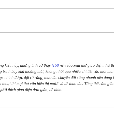
Spring Break on Indian
Bran
Point, MO: Sunshine, Lake
2026
Days & Resort Fun at Still
Reso
Waters
Tabl
ng kiểu này, nhưng tình cờ thấy 
f168
 nên vào xem thử giao diện như th
ọ trình bày khá thoáng mắt, không nhồi quá nhiều chi tiết vào một màn
ục chính được đặt rõ ràng, thao tác chuyển đổi cũng nhanh nên dùng 
 thoại thì mọi thứ vẫn hiển thị mượt và dễ thao tác. Tổng thể cảm giác
ười thích giao diện đơn giản, dễ nhìn.