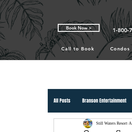
Book Now >
1-800-
Call to Book
Condos
All Posts
Branson Entertainment
Still Waters Resort
A