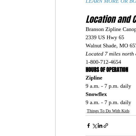
LEARN MORE OR BO
Location and C
Branson Zipline Cano
2339 US Hwy 65
Walnut Shade, MO 65
Located 7 miles north
1-800-712-4654
HOURS OF OPERATION
Zipline
9 a.m. - 7 p.m. daily
Snowflex
9 a.m. - 7 p.m. daily
Things To Do With Kids