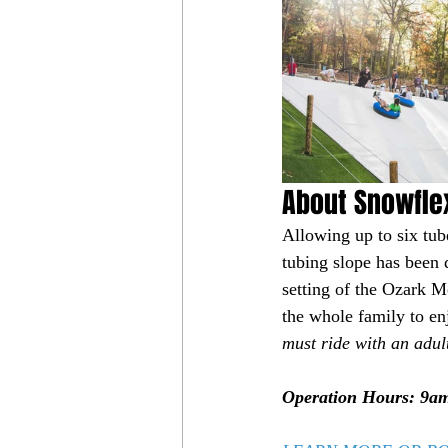
About Snowflex
Allowing up to six tub
tubing slope has been d
setting of the Ozark M
the whole family to en
must ride with an adul
Operation Hours: 9am