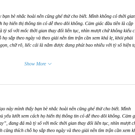
y bạn bè nhắc hoài nên cũng ghé thử cho biết. Mình không có thời gian
 họ hiển thị thông tin có dễ theo dõi không. Cảm giác đầu tiên là cập 
tỷ số với mốc thời gian thay đổi liên tục, nhìn mượt chứ không kiểu 
 họ sắp theo ngày và theo giải nên tìm trận cần xem khá lẹ, khỏi phải 
ọn, chữ rõ, liếc cái là nắm được đang phút bao nhiêu với tỷ số hiện tạ
Show More
dạo này mình thấy bạn bè nhắc hoài nên cũng ghé thử cho biết. Mình 
hủ yếu lướt xem cách họ hiển thị thông tin có dễ theo dõi không. Cảm g
ay”, đang đá mà tỷ số với mốc thời gian thay đổi liên tục, nhìn mượt c
 cũng thích chỗ họ sắp theo ngày và theo giải nên tìm trận cần xem k