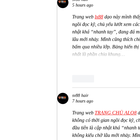
5 hours ago
Trang web
lx88
 dạo này mình thấ
ngồi đọc kỹ, chủ yếu lướt xem cách
nhật khá “nhanh tay”, đang đá mà 
lâu mới nhảy. Mình cũng thích chỗ
bấm qua nhiều lớp. Bảng hiển thị g
nhất là phần chia khung…
Like
sv88 hair
7 hours ago
Trang web
TRANG CHỦ ALO8
 
không có thời gian ngồi đọc kỹ, c
đầu tiên là cập nhật khá “nhanh t
không kiểu chờ lâu mới nhảy. Mình