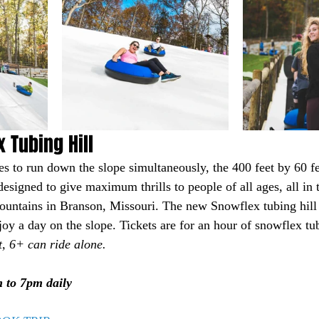
 Tubing Hill
es to run down the slope simultaneously, the 400 feet by 60 
esigned to give maximum thrills to people of all ages, all in t
ountains in Branson, Missouri. The new Snowflex tubing hill 
joy a day on the slope. Tickets are for an hour of snowflex tu
t, 6+ can ride alone. 
 to 7pm daily