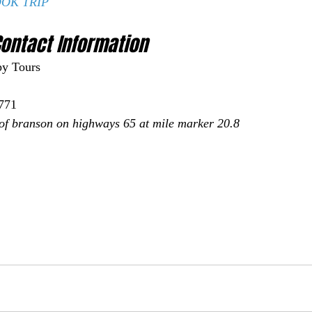
OK TRIP
ontact Information 
py Tours
771
 of branson on highways 65 at mile marker 20.8