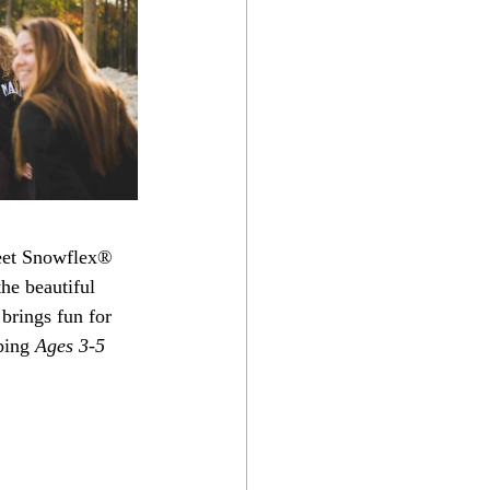
feet Snowflex® 
he beautiful 
brings fun for 
bing 
Ages 3-5 