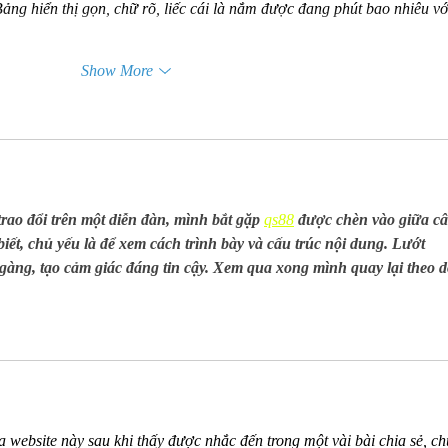
ảng hiển thị gọn, chữ rõ, liếc cái là nắm được đang phút bao nhiêu với
Show More
rao đổi trên một diễn đàn, mình bắt gặp 
qs88
 được chèn vào giữa câ
ết, chủ yếu là để xem cách trình bày và cấu trúc nội dung. Lướt 
gàng, tạo cảm giác đáng tin cậy. Xem qua xong mình quay lại theo d
 website này sau khi thấy được nhắc đến trong một vài bài chia sẻ, ch