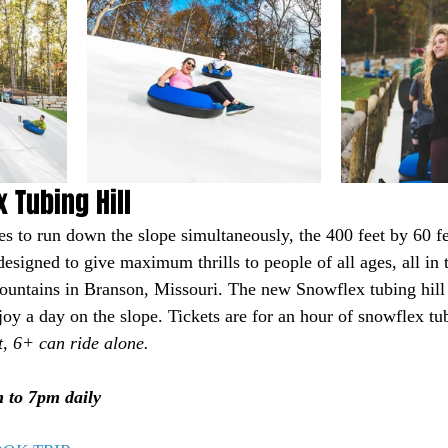
 Tubing Hill
es to run down the slope simultaneously, the 400 feet by 60 
esigned to give maximum thrills to people of all ages, all in t
ountains in Branson, Missouri. The new Snowflex tubing hill 
joy a day on the slope. Tickets are for an hour of snowflex tu
t, 6+ can ride alone. 
 to 7pm daily