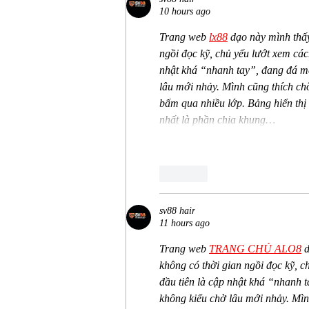
10 hours ago
Trang web
lx88
 dạo này mình thấ
ngồi đọc kỹ, chủ yếu lướt xem cách
nhật khá “nhanh tay”, đang đá mà 
lâu mới nhảy. Mình cũng thích chỗ
bấm qua nhiều lớp. Bảng hiển thị g
nhất là phần chia khung…
Like
sv88 hair
11 hours ago
Trang web
TRANG CHỦ ALO8
 
không có thời gian ngồi đọc kỹ, c
đầu tiên là cập nhật khá “nhanh t
không kiểu chờ lâu mới nhảy. Mình