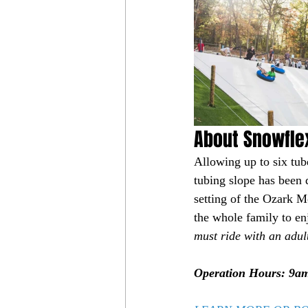
About Snowflex
Allowing up to six tub
tubing slope has been d
setting of the Ozark M
the whole family to en
must ride with an adul
Operation Hours: 9am