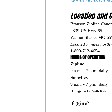
LEARN MORE OR BO
Location and C
Branson Zipline Cano
2339 US Hwy 65
Walnut Shade, MO 65
Located 7 miles north
1-800-712-4654
HOURS OF OPERATION
Zipline
9 a.m. - 7 p.m. daily
Snowflex
9 a.m. - 7 p.m. daily
Things To Do With Kids