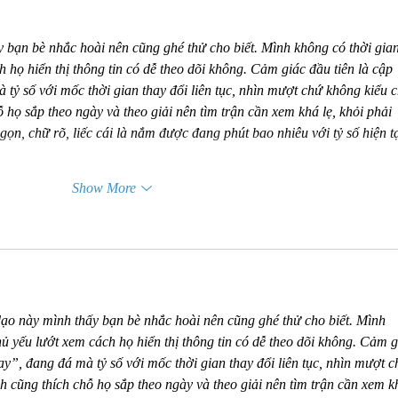
y bạn bè nhắc hoài nên cũng ghé thử cho biết. Mình không có thời gian
 họ hiển thị thông tin có dễ theo dõi không. Cảm giác đầu tiên là cập 
tỷ số với mốc thời gian thay đổi liên tục, nhìn mượt chứ không kiểu 
 họ sắp theo ngày và theo giải nên tìm trận cần xem khá lẹ, khỏi phải 
ọn, chữ rõ, liếc cái là nắm được đang phút bao nhiêu với tỷ số hiện tạ
Show More
dạo này mình thấy bạn bè nhắc hoài nên cũng ghé thử cho biết. Mình 
hủ yếu lướt xem cách họ hiển thị thông tin có dễ theo dõi không. Cảm g
ay”, đang đá mà tỷ số với mốc thời gian thay đổi liên tục, nhìn mượt c
 cũng thích chỗ họ sắp theo ngày và theo giải nên tìm trận cần xem k