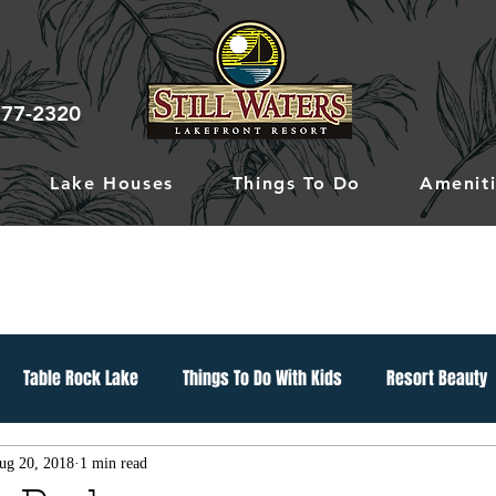
777-2320
Lake Houses
Things To Do
Ameniti
Table Rock Lake
Things To Do With Kids
Resort Beauty
ug 20, 2018
1 min read