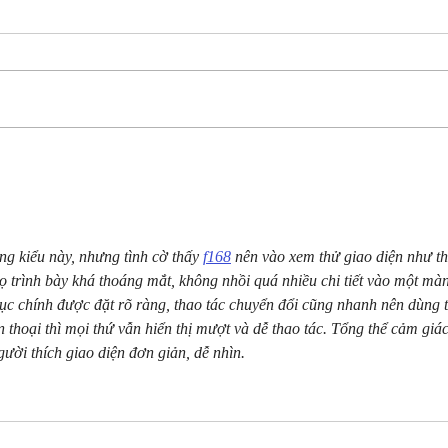
Spring Break on Indian
Bran
Point, MO: Sunshine, Lake
2026
Days & Resort Fun at Still
Reso
Waters
Tabl
ng kiểu này, nhưng tình cờ thấy 
f168
 nên vào xem thử giao diện như th
ọ trình bày khá thoáng mắt, không nhồi quá nhiều chi tiết vào một màn
ục chính được đặt rõ ràng, thao tác chuyển đổi cũng nhanh nên dùng 
 thoại thì mọi thứ vẫn hiển thị mượt và dễ thao tác. Tổng thể cảm giác
ười thích giao diện đơn giản, dễ nhìn.